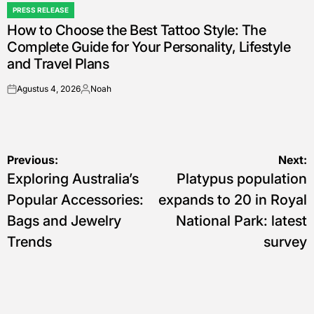
PRESS RELEASE
POSTED
How to Choose the Best Tattoo Style: The
IN
Complete Guide for Your Personality, Lifestyle
and Travel Plans
Agustus 4, 2026
Noah
on
Posted
by
Navigasi
Previous:
Next:
Exploring Australia’s
Platypus population
pos
Popular Accessories:
expands to 20 in Royal
Bags and Jewelry
National Park: latest
Trends
survey