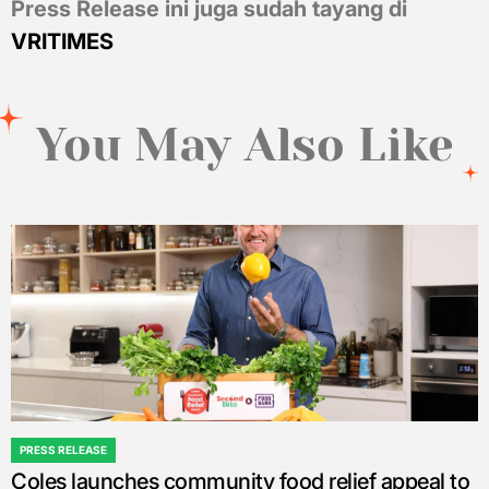
Press Release ini juga sudah tayang di
VRITIMES
You May Also Like
PRESS RELEASE
POSTED
Coles launches community food relief appeal to
IN