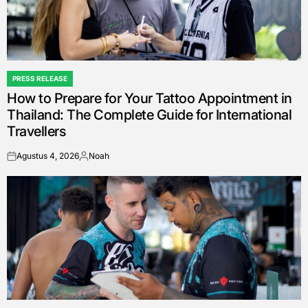
PRESS RELEASE
POSTED
How to Prepare for Your Tattoo Appointment in
IN
Thailand: The Complete Guide for International
Travellers
Agustus 4, 2026
Noah
on
Posted
by