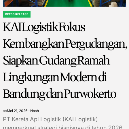
PRESS RELEASE
POSTED
KAI Logistik Fokus
IN
Kembangkan Pergudangan,
Siapkan Gudang Ramah
Lingkungan Modern di
Bandung dan Purwokerto
on
Mei 21, 2026
Noah
PT Kereta Api Logistik (KAI Logistik)
memperkuat strategi bisnisnya di tahun 2026