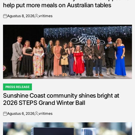
help put more meals on Australian tables
Agustus 8, 2026
vritimes
on
Posted
by
PRESS RELEASE
POSTED
Sunshine Coast community shines bright at
IN
2026 STEPS Grand Winter Ball
Agustus 6, 2026
vritimes
on
Posted
by