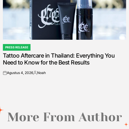
PRESS RELEASE
POSTED
Tattoo Aftercare in Thailand: Everything You
IN
Need to Know for the Best Results
Agustus 4, 2026
Noah
on
Posted
by
More From Author