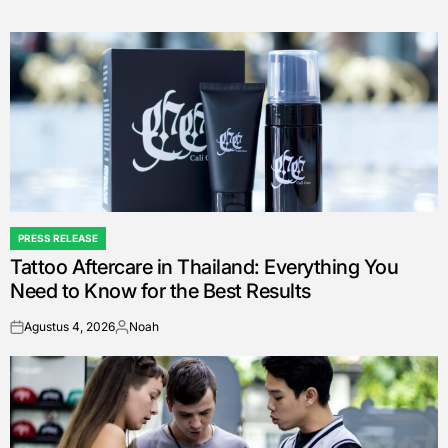
PRESS RELEASE
POSTED
Tattoo Aftercare in Thailand: Everything You
IN
Need to Know for the Best Results
Agustus 4, 2026
Noah
on
Posted
by