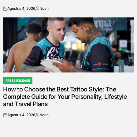
Agustus 4, 2026
Noah
on
Posted
by
PRESS RELEASE
POSTED
How to Choose the Best Tattoo Style: The
IN
Complete Guide for Your Personality, Lifestyle
and Travel Plans
Agustus 4, 2026
Noah
on
Posted
by