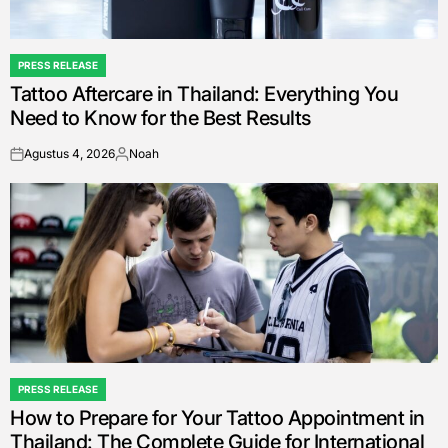
PRESS RELEASE
POSTED
Tattoo Aftercare in Thailand: Everything You
IN
Need to Know for the Best Results
Agustus 4, 2026
Noah
on
Posted
by
PRESS RELEASE
POSTED
How to Prepare for Your Tattoo Appointment in
IN
Thailand: The Complete Guide for International