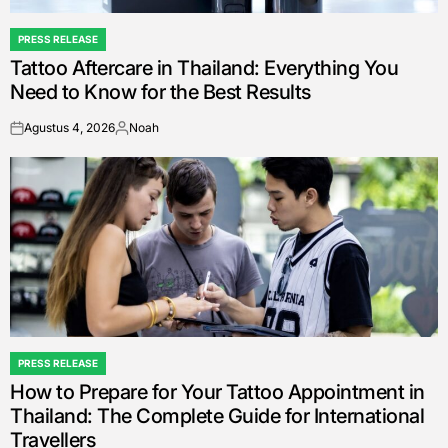
PRESS RELEASE
POSTED
Tattoo Aftercare in Thailand: Everything You
IN
Need to Know for the Best Results
Agustus 4, 2026
Noah
on
Posted
by
PRESS RELEASE
POSTED
How to Prepare for Your Tattoo Appointment in
IN
Thailand: The Complete Guide for International
Travellers