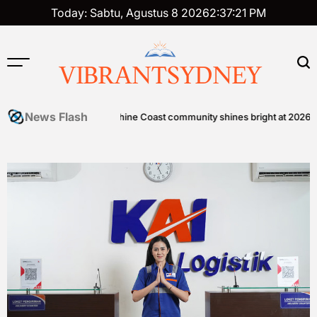
Skip
Today: Sabtu, Agustus 8 2026
2
:
37
:
22
PM
to
content
VIBRANTSYDNEY
News Flash
en Foods
Sunshine Coast community shines bright at 2026 STEPS 