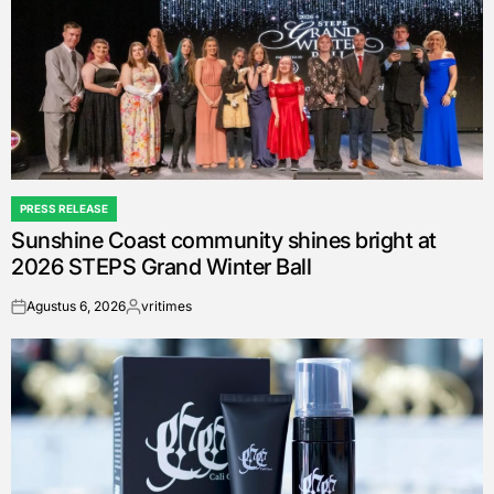
PRESS RELEASE
POSTED
Sunshine Coast community shines bright at
IN
2026 STEPS Grand Winter Ball
Agustus 6, 2026
vritimes
on
Posted
by