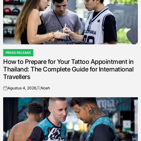
PRESS RELEASE
POSTED
How to Prepare for Your Tattoo Appointment in
IN
Thailand: The Complete Guide for International
Travellers
Agustus 4, 2026
Noah
on
Posted
by