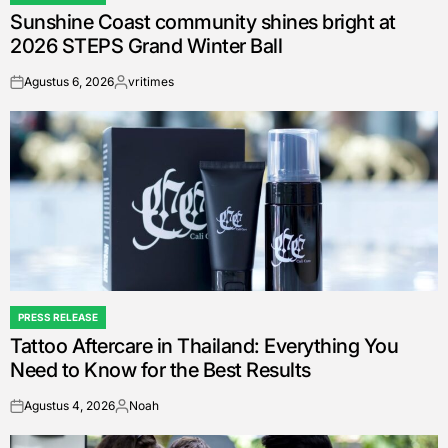
POSTED
Sunshine Coast community shines bright at
IN
2026 STEPS Grand Winter Ball
Agustus 6, 2026
vritimes
on
Posted
by
PRESS RELEASE
POSTED
Tattoo Aftercare in Thailand: Everything You
IN
Need to Know for the Best Results
Agustus 4, 2026
Noah
on
Posted
by