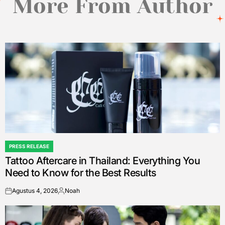
More From Author
PRESS RELEASE
POSTED
Tattoo Aftercare in Thailand: Everything You
IN
Need to Know for the Best Results
Agustus 4, 2026
Noah
on
Posted
by