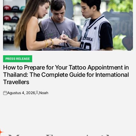
PRESS RELEASE
POSTED
How to Prepare for Your Tattoo Appointment in
IN
Thailand: The Complete Guide for International
Travellers
Agustus 4, 2026
Noah
on
Posted
by