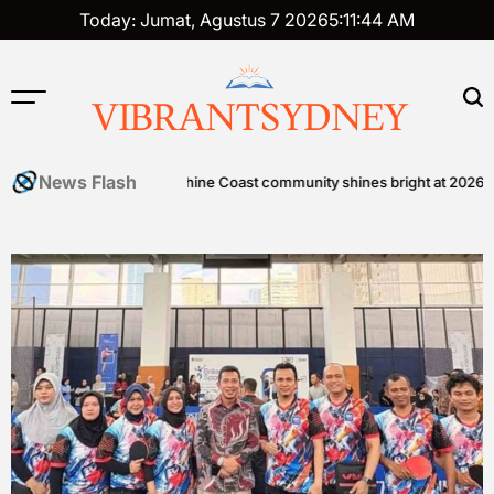
Skip
Today: Jumat, Agustus 7 2026
5
:
11
:
45
AM
to
content
VIBRANTSYDNEY
News Flash
zen Foods
Sunshine Coast community shines bright at 2026 STEPS 