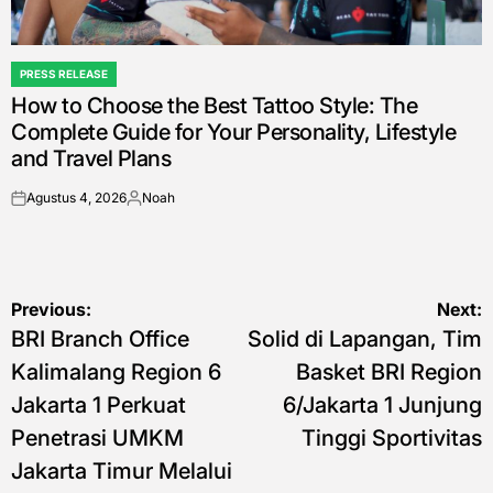
PRESS RELEASE
POSTED
How to Choose the Best Tattoo Style: The
IN
Complete Guide for Your Personality, Lifestyle
and Travel Plans
Agustus 4, 2026
Noah
on
Posted
by
Navigasi
Previous:
Next:
BRI Branch Office
Solid di Lapangan, Tim
pos
Kalimalang Region 6
Basket BRI Region
Jakarta 1 Perkuat
6/Jakarta 1 Junjung
Penetrasi UMKM
Tinggi Sportivitas
Jakarta Timur Melalui