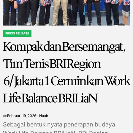
PRESS RELEASE
POSTED
Kompak dan Bersemangat,
IN
Tim Tenis BRI Region
6/Jakarta 1 Cerminkan Work
Life Balance BRILiaN
on
Februari 19, 2026
Noah
Sebagai bentuk nyata penerapan budaya