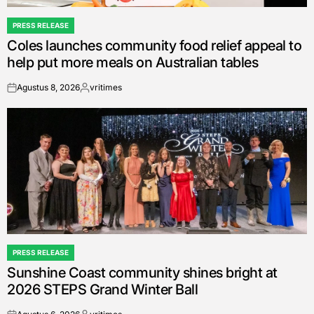
PRESS RELEASE
POSTED
Coles launches community food relief appeal to
IN
help put more meals on Australian tables
Agustus 8, 2026
vritimes
on
Posted
by
PRESS RELEASE
POSTED
Sunshine Coast community shines bright at
IN
2026 STEPS Grand Winter Ball