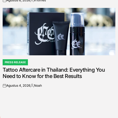
Agustus 6, 2026
vritimes
on
Posted
by
PRESS RELEASE
POSTED
Tattoo Aftercare in Thailand: Everything You
IN
Need to Know for the Best Results
Agustus 4, 2026
Noah
on
Posted
by