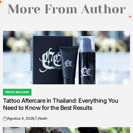
More From Author
PRESS RELEASE
POSTED
Tattoo Aftercare in Thailand: Everything You
IN
Need to Know for the Best Results
Agustus 4, 2026
Noah
on
Posted
by