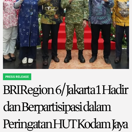
PRESS RELEASE
POSTED
BRI Region 6/Jakarta 1 Hadir
IN
dan Berpartisipasi dalam
Peringatan HUT Kodam Jaya