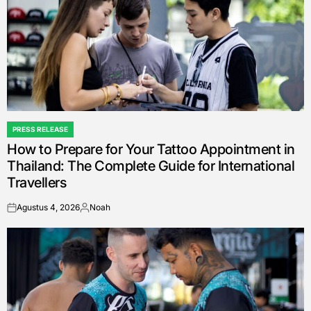
PRESS RELEASE
POSTED
How to Prepare for Your Tattoo Appointment in
IN
Thailand: The Complete Guide for International
Travellers
Agustus 4, 2026
Noah
on
Posted
by