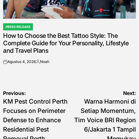
PRESS RELEASE
POSTED
How to Choose the Best Tattoo Style: The
IN
Complete Guide for Your Personality, Lifestyle
and Travel Plans
Agustus 4, 2026
Noah
on
Posted
by
Navigasi
Previous:
Next:
KM Pest Control Perth
Warna Harmoni di
pos
Focuses on Perimeter
Setiap Momentum,
Defense to Enhance
Tim Voice BRI Region
Residential Pest
6/Jakarta 1 Tampil
Removal Perth
Memukau