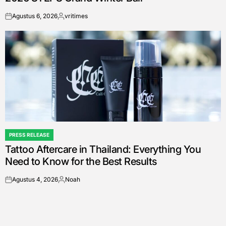
Agustus 6, 2026
vritimes
on
Posted
by
PRESS RELEASE
POSTED
Tattoo Aftercare in Thailand: Everything You
IN
Need to Know for the Best Results
Agustus 4, 2026
Noah
on
Posted
by