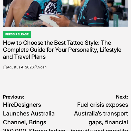
PRESS RELEASE
POSTED
How to Choose the Best Tattoo Style: The
IN
Complete Guide for Your Personality, Lifestyle
and Travel Plans
Agustus 4, 2026
Noah
on
Posted
by
Navigasi
Previous:
Next:
HireDesigners
Fuel crisis exposes
pos
Launches Australia
Australia’s transport
Channel, Brings
gaps, financial
350,000-Strong Indian
inequity and appetite