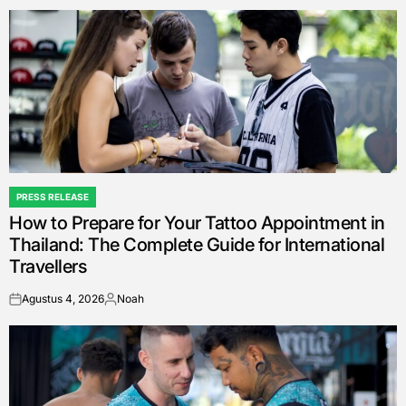
by
PRESS RELEASE
POSTED
How to Prepare for Your Tattoo Appointment in
IN
Thailand: The Complete Guide for International
Travellers
Agustus 4, 2026
Noah
on
Posted
by