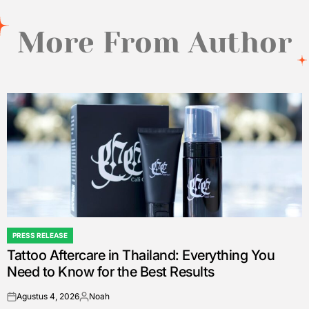
More From Author
PRESS RELEASE
POSTED
Tattoo Aftercare in Thailand: Everything You
IN
Need to Know for the Best Results
Agustus 4, 2026
Noah
on
Posted