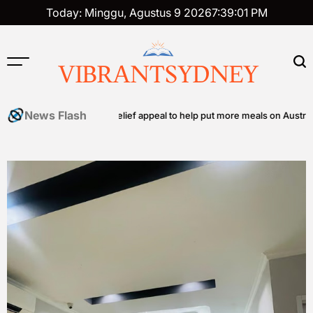
Skip
Today: Minggu, Agustus 9 2026
7
:
39
:
02
PM
to
content
VIBRANTSYDNEY
News Flash
s community food relief appeal to help put more meals on Australian tab