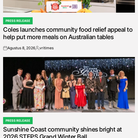
PRESS RELEASE
POSTED
Coles launches community food relief appeal to
IN
help put more meals on Australian tables
Agustus 8, 2026
vritimes
on
Posted
by
PRESS RELEASE
POSTED
Sunshine Coast community shines bright at
IN
2026 STEPS Grand Winter Ball