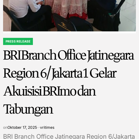
PRESS RELEASE
POSTED
BRI Branch Office Jatinegara
IN
Region 6/Jakarta 1 Gelar
Akuisisi BRImo dan
Tabungan
on
Oktober 17, 2025
vritimes
BRI Branch Office Jatinegara Region 6/Jakarta