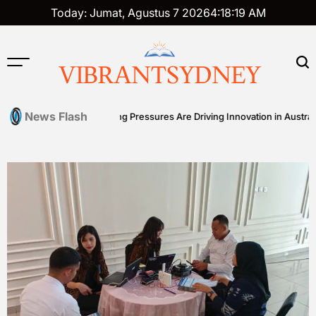
Skip
Today: Jumat, Agustus 7 2026
4
:
18
:
20
AM
to
content
VIBRANTSYDNEY
News Flash
: How Cost-of-Living Pressures Are Driving Innovation in Australian Fr