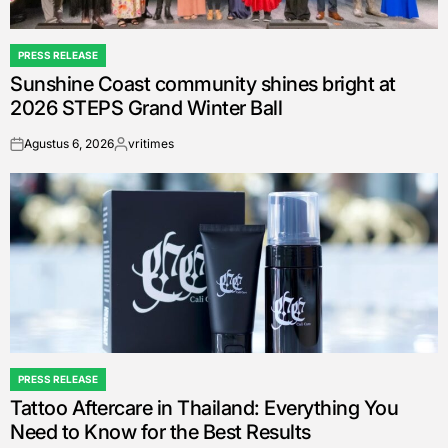
PRESS RELEASE
POSTED
Sunshine Coast community shines bright at
IN
2026 STEPS Grand Winter Ball
Agustus 6, 2026
vritimes
on
Posted
by
PRESS RELEASE
POSTED
Tattoo Aftercare in Thailand: Everything You
IN
Need to Know for the Best Results