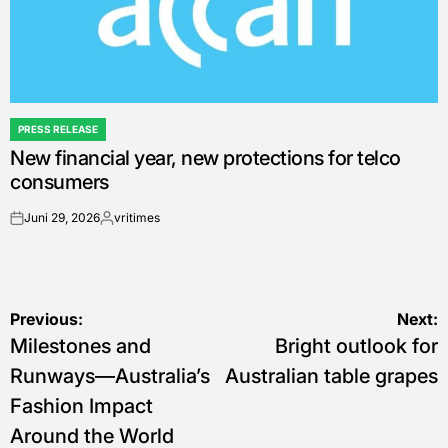
PRESS RELEASE
POSTED
New financial year, new protections for telco
IN
consumers
Juni 29, 2026
vritimes
on
Posted
by
Navigasi
Previous:
Next:
Milestones and
Bright outlook for
pos
Runways—Australia’s
Australian table grapes
Fashion Impact
Around the World