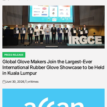
on
Posted
by
PRESS RELEASE
POSTED
Global Glove Makers Join the Largest-Ever
IN
International Rubber Glove Showcase to be Held
in Kuala Lumpur
Juni 30, 2026
vritimes
on
Posted
by