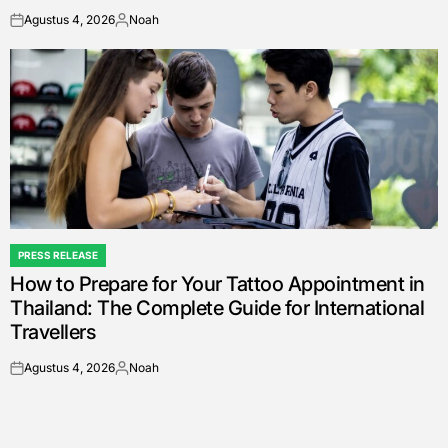
Agustus 4, 2026
Noah
on
Posted
by
PRESS RELEASE
POSTED
How to Prepare for Your Tattoo Appointment in
IN
Thailand: The Complete Guide for International
Travellers
Agustus 4, 2026
Noah
on
Posted
by