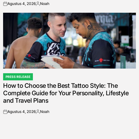
Agustus 4, 2026
Noah
on
Posted
by
PRESS RELEASE
POSTED
How to Choose the Best Tattoo Style: The
IN
Complete Guide for Your Personality, Lifestyle
and Travel Plans
Agustus 4, 2026
Noah
on
Posted
by