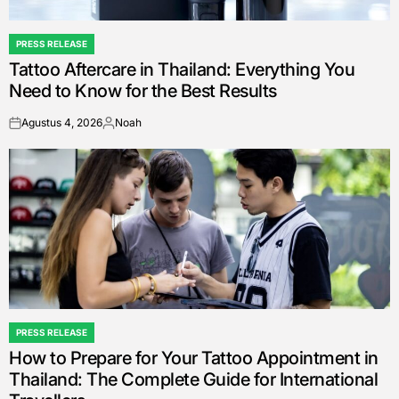
PRESS RELEASE
POSTED
Tattoo Aftercare in Thailand: Everything You
IN
Need to Know for the Best Results
Agustus 4, 2026
Noah
on
Posted
by
PRESS RELEASE
POSTED
How to Prepare for Your Tattoo Appointment in
IN
Thailand: The Complete Guide for International