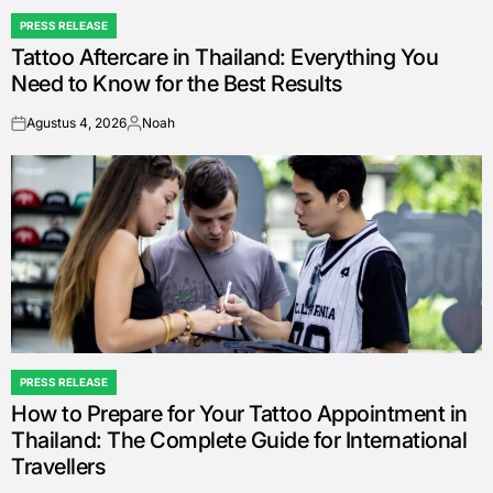
PRESS RELEASE
POSTED
Tattoo Aftercare in Thailand: Everything You
IN
Need to Know for the Best Results
Agustus 4, 2026
Noah
on
Posted
by
PRESS RELEASE
POSTED
How to Prepare for Your Tattoo Appointment in
IN
Thailand: The Complete Guide for International
Travellers