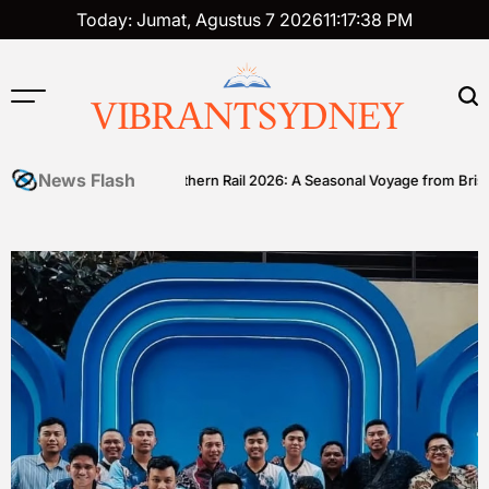
Skip
Today: Jumat, Agustus 7 2026
11
:
17
:
39
PM
to
content
VIBRANTSYDNEY
News Flash
ll
Great Southern Rail 2026: A Seasonal Voyage from Brisbane to 