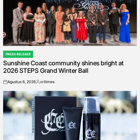
PRESS RELEASE
POSTED
Sunshine Coast community shines bright at
IN
2026 STEPS Grand Winter Ball
Agustus 6, 2026
vritimes
on
Posted
by